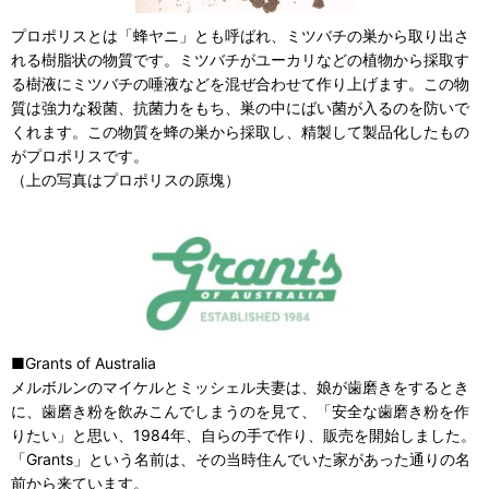
プロポリスとは「蜂ヤニ」とも呼ばれ、ミツバチの巣から取り出さ
れる樹脂状の物質です。ミツバチがユーカリなどの植物から採取す
る樹液にミツバチの唾液などを混ぜ合わせて作り上げます。この物
質は強力な殺菌、抗菌力をもち、巣の中にばい菌が入るのを防いで
くれます。この物質を蜂の巣から採取し、精製して製品化したもの
がプロポリスです。
（上の写真はプロポリスの原塊）
■Grants of Australia
メルボルンのマイケルとミッシェル夫妻は、娘が歯磨きをするとき
に、歯磨き粉を飲みこんでしまうのを見て、「安全な歯磨き粉を作
りたい」と思い、1984年、自らの手で作り、販売を開始しました。
「Grants」という名前は、その当時住んでいた家があった通りの名
前から来ています。