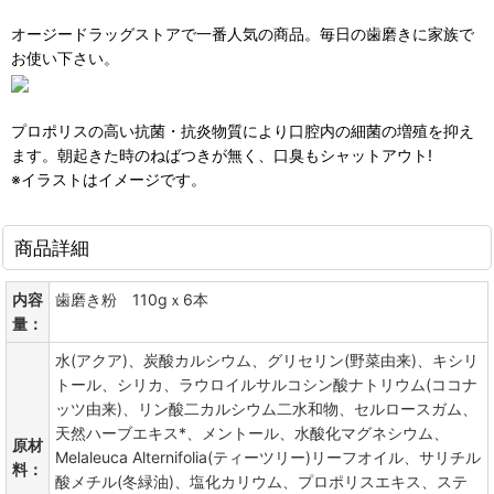
オージードラッグストアで一番人気の商品。毎日の歯磨きに家族で
お使い下さい。
プロポリスの高い抗菌・抗炎物質により口腔内の細菌の増殖を抑え
ます。朝起きた時のねばつきが無く、口臭もシャットアウト!
※イラストはイメージです。
商品詳細
内容
歯磨き粉 110gｘ6本
量：
水(アクア)、炭酸カルシウム、グリセリン(野菜由来)、キシリ
トール、シリカ、ラウロイルサルコシン酸ナトリウム(ココナ
ッツ由来)、リン酸二カルシウム二水和物、セルロースガム、
天然ハーブエキス*、メントール、水酸化マグネシウム、
原材
Melaleuca Alternifolia(ティーツリー)リーフオイル、サリチル
料：
酸メチル(冬緑油)、塩化カリウム、プロポリスエキス、ステ