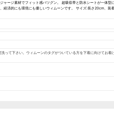
ジャージ素材でフィット感バツグン。 超吸収帯と防水シートが一体型に
経済的にも環境にも優しいウィムーンです。 サイズ:長さ20cm、装着時
度洗って下さい。ウィムーンのタグがついている方を下着に向けてお着