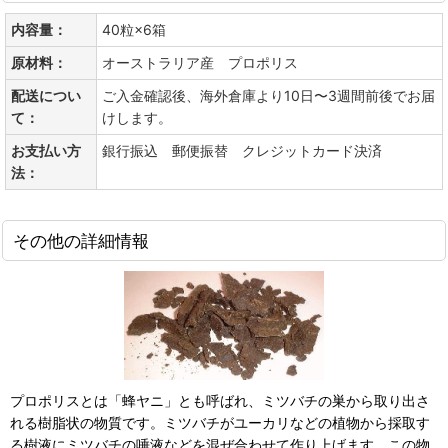
内容量：
40粒×6箱
原材料：
オーストラリア産 プロポリス
配送につい
ご入金確認後、海外倉庫より10日〜3週間前後でお届
て：
けします。
お支払い方
銀行振込 郵便振替 クレジットカード決済
法：
その他の詳細情報
プロポリスとは「蜂ヤニ」とも呼ばれ、ミツバチの巣から取り出さ
れる樹脂状の物質です。ミツバチがユーカリなどの植物から採取す
る樹液にミツバチの唾液などを混ぜ合わせて作り上げます。この物